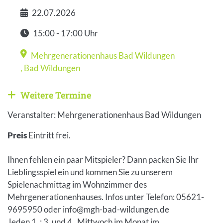
22.07.2026
Datum
15:00 - 17:00 Uhr
Zeit
Mehrgenerationenhaus Bad Wildungen
Veranstaltungsort
,
Bad Wildungen
Weitere Termine
Weitere Veranstaltungen anzeigen
Veranstalter: Mehrgenerationenhaus Bad Wildungen
Preis
Eintritt frei.
Ihnen fehlen ein paar Mitspieler? Dann packen Sie Ihr
Lieblingsspiel ein und kommen Sie zu unserem
Spielenachmittag im Wohnzimmer des
Mehrgenerationenhauses. Infos unter Telefon: 05621-
9695950 oder info@mgh-bad-wildungen.de
Jeden 1. ; 3. und 4. Mittwoch im Monat im