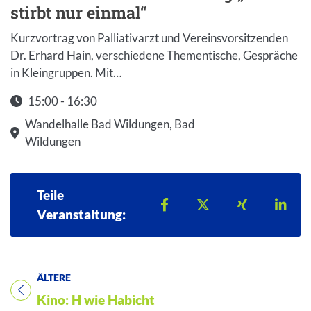
stirbt nur einmal“
Kurzvortrag von Palliativarzt und Vereinsvorsitzenden
Dr. Erhard Hain, verschiedene Thementische, Gespräche
in Kleingruppen. Mit…
15:00 - 16:30
Startzeit: 15:00
Wandelhalle Bad Wildungen, Bad
Wildungen
Teile
Teilen auf Facebook
Teilen auf X
Teilen auf 
Teil
Veranstaltung:
ÄLTERE
Titel für Veranstaltung
Kino: H wie Habicht