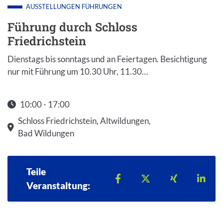
AUSSTELLUNGEN
FÜHRUNGEN
Führung durch Schloss
Friedrichstein
Dienstags bis sonntags und an Feiertagen. Besichtigung
nur mit Führung um 10.30 Uhr, 11.30…
10:00 - 17:00
Startzeit: 10:00
Schloss Friedrichstein, Altwildungen,
Bad Wildungen
Teile
Teilen auf Facebook
Teilen auf X
Teilen auf 
Teil
Veranstaltung: