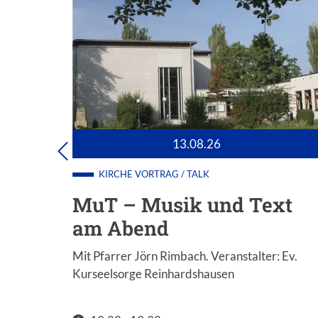
13.08.26
KIRCHE
VORTRAG / TALK
ext
MuT – Musik und Text
am Abend
r: Ev.
Mit Pfarrer Jörn Rimbach. Veranstalter: Ev.
Kurseelsorge Reinhardshausen