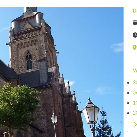
D
D
Ze
V
W
3
0
1
2