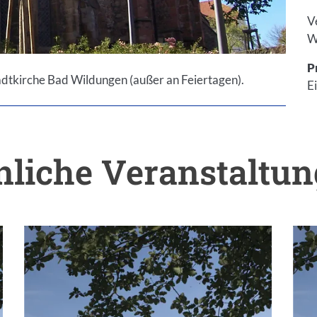
V
W
P
adtkirche Bad Wildungen (außer an Feiertagen).
Ei
liche Veranstaltu