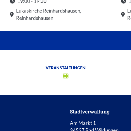
19:00 - 19:30
1
Startzeit: 19:00
Star
Lukaskirche Reinhardshausen,
L
Reinhardshausen
R
VERANSTALTUNGEN
Stadtverwaltung
Am Markt 1
34537 Bad Wildungen