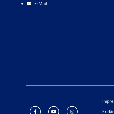
E-Mail
E-Mail Adresse: info@bad-wildungen.de
Impre
Erklär
FACEBOOK BAD WILDUNGEN
YOUTUBE KANAL STADT BA
INSTAGRAM STADT