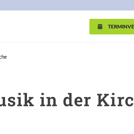
TERMINV
rche
sik in der Kir