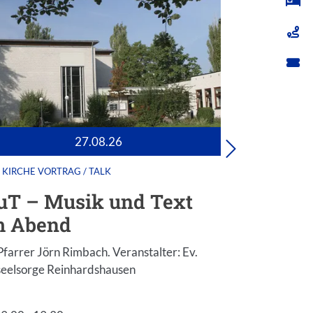
27.08.26
KIRCHE
VORTRAG / TALK
KIRCHE
V
T – Musik und Text
MuT – 
 Abend
am Abe
Pfarrer Jörn Rimbach. Veranstalter: Ev.
Mit Pfarrer J
eelsorge Reinhardshausen
Kurseelsorge