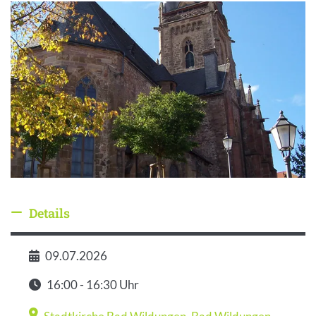
Details
Details ausblenden
09.07.2026
Datum
16:00 - 16:30 Uhr
Zeit