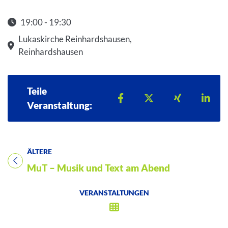
19:00 - 19:30
Startzeit: 19:00
Lukaskirche Reinhardshausen,
Reinhardshausen
Teile
Teilen auf Facebook
Teilen auf X
Teilen auf 
Teil
Veranstaltung:
ÄLTERE
Titel für Veranstaltung
MuT – Musik und Text am Abend
VERANSTALTUNGEN