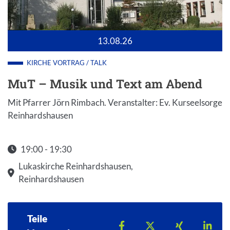
13.08.26
KIRCHE
VORTRAG / TALK
MuT – Musik und Text am Abend
Mit Pfarrer Jörn Rimbach. Veranstalter: Ev. Kurseelsorge
Reinhardshausen
19:00 - 19:30
Startzeit: 19:00
Lukaskirche Reinhardshausen,
Reinhardshausen
Teile
Teilen auf Facebook
Teilen auf X
Teilen auf 
Teil