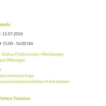
etails
12.07.2026
atum
15:00 - 16:00 Uhr
it
Schloss Friedrichstein, Altwildungen
eranstaltungsort
Bad Wildungen
ttps://www.heritage-
ebseite
assel.de/standorte/schloss-friedrichstein
eitere Termine