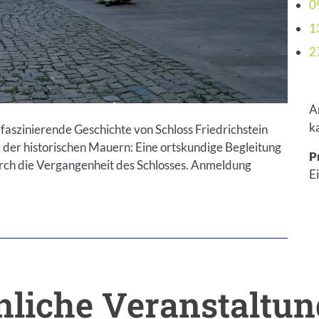
0
1
2
A
k
 faszinierende Geschichte von Schloss Friedrichstein
 der historischen Mauern: Eine ortskundige Begleitung
P
urch die Vergangenheit des Schlosses. Anmeldung
Ei
liche Veranstaltu