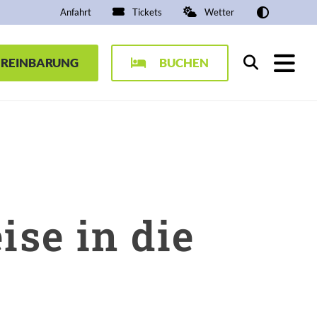
Anfahrt
Tickets
Wetter
EREINBARUNG
BUCHEN
Suchen
se in die