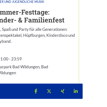
ER UND JUGENDLICHE
MUSIK
NATUR- & STA
mmer-Festtage:
Altstad
nder- & Familienfest
Margar
l, Spaß und Party für alle Generationen:
Eine Altstadtf
tenspektakel, Hüpfburgen, Kinderdisco und
Geschichte Ba
yband.
Geschichte d
1:00 - 23:59
19:30 - 21
tzeit: 11:00
Startzeit: 19:
urpark Bad Wildungen, Bad
Vorplatz To
ildungen
Brunnenall
Teilen auf Facebook
Teilen auf X
Teilen auf Xing
Teilen auf Lin