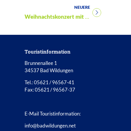
NEUERE
Titel für Veranstaltung
Weihnachtskonzert mit Liedern und Gedichten
Touristinformation
Brunnenallee 1
34537 Bad Wildungen
Tel.: 05621 / 96567-41
Fax: 05621 / 96567-37
E-Mail Touristinformation:
info@badwildungen.net