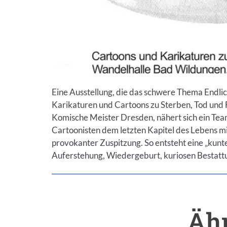
Eine Ausstellung, die das schwere Thema Endli
Karikaturen und Cartoons zu Sterben, Tod und 
Komische Meister Dresden, nähert sich ein Tea
Cartoonisten dem letzten Kapitel des Lebens m
provokanter Zuspitzung. So entsteht eine „kun
Auferstehung, Wiedergeburt, kuriosen Bestat
Ähn