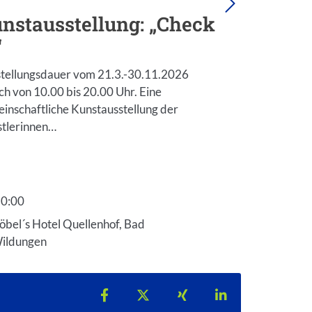
nstausstellung: „Check
Jahresa
“
Kunstr
tellungsdauer vom 21.3.-30.11.2026
Eine Ausstell
ich von 10.00 bis 20.00 Uhr. Eine
das Unkonvent
inschaftliche Kunstausstellung der
Abgedrehte…
tlerinnen…
0:00
10:00
öbel´s Hotel Quellenhof, Bad
Wandelhal
ildungen
Bad Wildu
Teilen auf Facebook
Teilen auf X
Teilen auf Xing
Teilen auf Lin