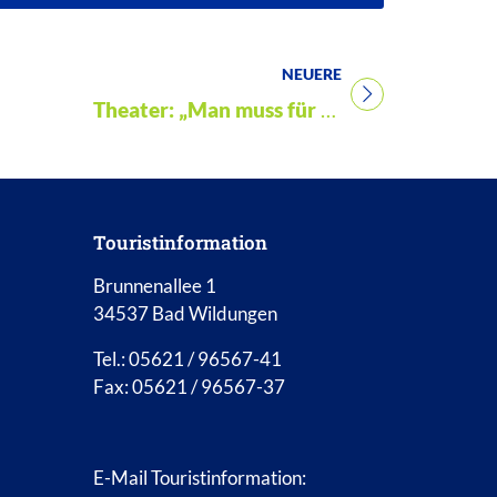
NEUERE
Titel für Veranstaltung
Theater: „Man muss für Werte eintreten. Der Mord an Walter Lübcke“
Touristinformation
Brunnenallee 1
34537 Bad Wildungen
Tel.: 05621 / 96567-41
Fax: 05621 / 96567-37
E-Mail Touristinformation: