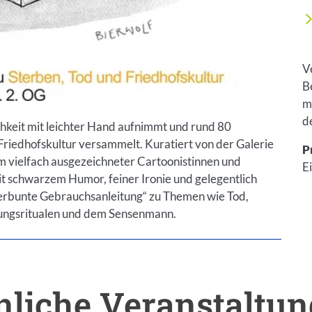
V
B
m
d
chkeit mit leichter Hand aufnimmt und rund 80
Friedhofskultur versammelt. Kuratiert von der Galerie
P
m vielfach ausgezeichneter Cartoonistinnen und
Ei
it schwarzem Humor, feiner Ironie und gelegentlich
terbunte Gebrauchsanleitung“ zu Themen wie Tod,
tungsritualen und dem Sensenmann.
liche Veranstaltu