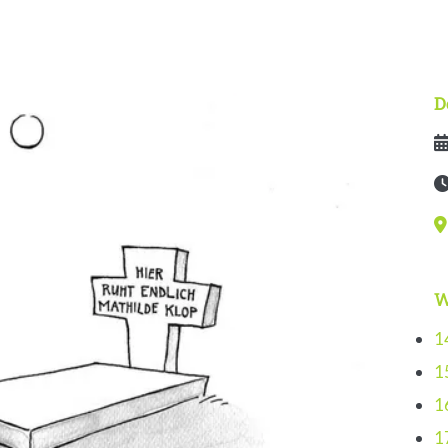
D
D
Ze
V
W
1
1
1
1