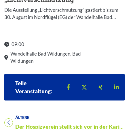
Die Ausstellung „Lichtverschmutzung“ gastiert bis zum
30. August im Nordflügel (EG) der Wandelhalle Bad…
09:00
Wandelhalle Bad Wildungen, Bad
Wildungen
Teile
Teilen auf Facebook
Teilen auf X
Teilen auf 
Teil
Veranstaltung:
ÄLTERE
Titel für Veranstaltung
Der Hospizverein stellt sich vor in der Karikaturen-Ausstellung „Man stirbt nur einmal“