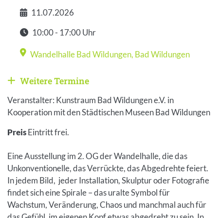
11.07.2026
Datum
10:00 - 17:00 Uhr
Zeit
Wandelhalle Bad Wildungen
,
Bad Wildungen
Veranstaltungsort
Weitere Termine
Weitere Veranstaltungen anzeigen
Veranstalter: Kunstraum Bad Wildungen e.V. in
Kooperation mit den Städtischen Museen Bad Wildungen
Preis
Eintritt frei.
Eine Ausstellung im 2. OG der Wandelhalle, die das
Unkonventionelle, das Verrückte, das Abgedrehte feiert.
In jedem Bild, jeder Installation, Skulptur oder Fotografie
findet sich eine Spirale – das uralte Symbol für
Wachstum, Veränderung, Chaos und manchmal auch für
das Gefühl, im eigenen Kopf etwas abgedreht zu sein. In