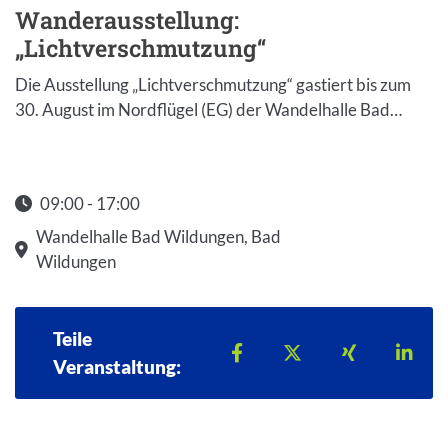
Wanderausstellung:
„Lichtverschmutzung“
Die Ausstellung „Lichtverschmutzung“ gastiert bis zum
30. August im Nordflügel (EG) der Wandelhalle Bad…
09:00 - 17:00
Startzeit: 09:00
Wandelhalle Bad Wildungen, Bad
Wildungen
Teile
Teilen auf Facebook
Teilen auf X
Teilen auf 
Teil
Veranstaltung: