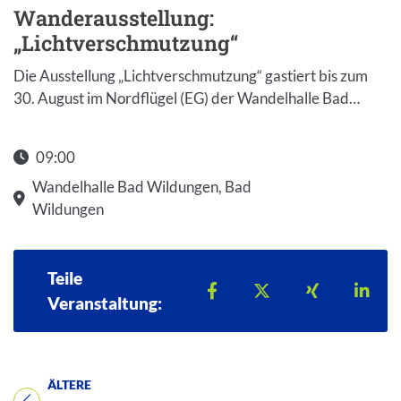
Wanderausstellung:
„Lichtverschmutzung“
Die Ausstellung „Lichtverschmutzung“ gastiert bis zum
30. August im Nordflügel (EG) der Wandelhalle Bad…
09:00
Wandelhalle Bad Wildungen, Bad
Wildungen
Teile
Teilen auf Facebook
Teilen auf X
Teilen auf 
Teil
Veranstaltung:
ÄLTERE