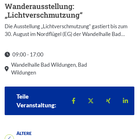
Wanderausstellung:
„Lichtverschmutzung“
Die Ausstellung „Lichtverschmutzung“ gastiert bis zum
30. August im Nordflügel (EG) der Wandelhalle Bad…
09:00 - 17:00
Startzeit: 09:00
Wandelhalle Bad Wildungen, Bad
Wildungen
Teile
Teilen auf Facebook
Teilen auf X
Teilen auf 
Teil
Veranstaltung:
ÄLTERE