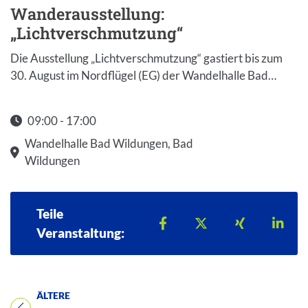
Wanderausstellung:
„Lichtverschmutzung“
Die Ausstellung „Lichtverschmutzung“ gastiert bis zum
30. August im Nordflügel (EG) der Wandelhalle Bad…
09:00 - 17:00
Startzeit: 09:00
Wandelhalle Bad Wildungen, Bad
Wildungen
Teile
Teilen auf Facebook
Teilen auf X
Teilen auf 
Teil
Veranstaltung:
ÄLTERE