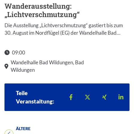
Wanderausstellung:
„Lichtverschmutzung“
Die Ausstellung „Lichtverschmutzung“ gastiert bis zum
30. August im Nordflügel (EG) der Wandelhalle Bad…
09:00
Wandelhalle Bad Wildungen, Bad
Wildungen
Teile
Teilen auf Facebook
Teilen auf X
Teilen auf 
Teil
Veranstaltung:
ÄLTERE