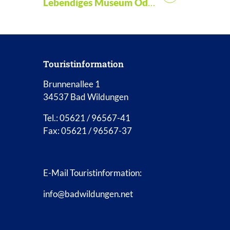
Titel für Veranstaltung
Lebendiges Museum Odershausen
Touristinformation
Brunnenallee 1
34537 Bad Wildungen
Tel.: 05621 / 96567-41
Fax: 05621 / 96567-37
E-Mail Touristinformation:
info@badwildungen.net