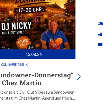
13.08.26
KULINARIK
MUSIK
AUSSTEL
KULINARIK
undowner-Donnerstag“
Lebend
 Chez Martin
Odersh
icky spielt Chill Out Vibes zum Sundowner-
erstag im Chez Martin. Aperol und frisch…
Aktionen: u.a
Schuhmacher,