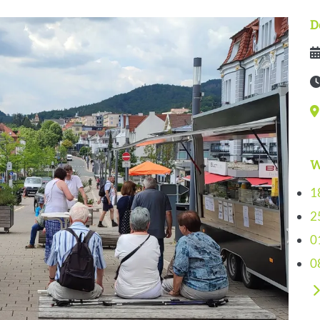
D
D
Ze
V
W
1
2
0
0