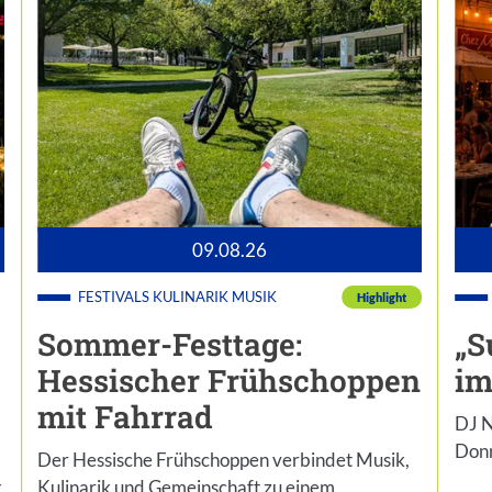
09.08.26
FESTIVALS
KULINARIK
MUSIK
Highlight
Sommer-Festtage:
„S
Hessischer Frühschoppen
im
mit Fahrrad
DJ N
Donn
Der Hessische Frühschoppen verbindet Musik,
k
Kulinarik und Gemeinschaft zu einem