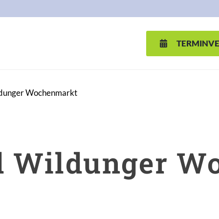
TERMINV
ldunger Wochenmarkt
ad Wildunger W