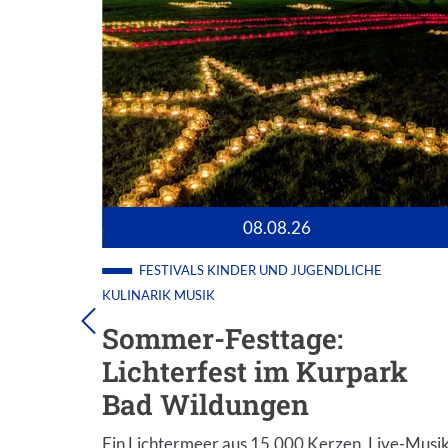
08.08.26
K
FESTIVALS
KINDER UND JUGENDLICHE
KULINARIK
MUSIK
Tag
Sommer-Festtage:
Lichterfest im Kurpark
Bad Wildungen
r.
Ein Lichtermeer aus 15.000 Kerzen, Live-Musi