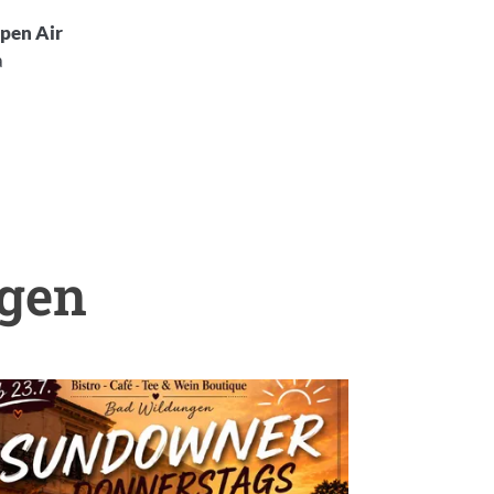
pen Air
a
ngen