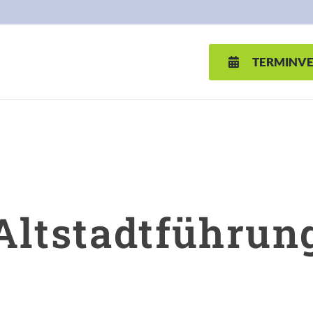
TERMINV
Altstadtführun