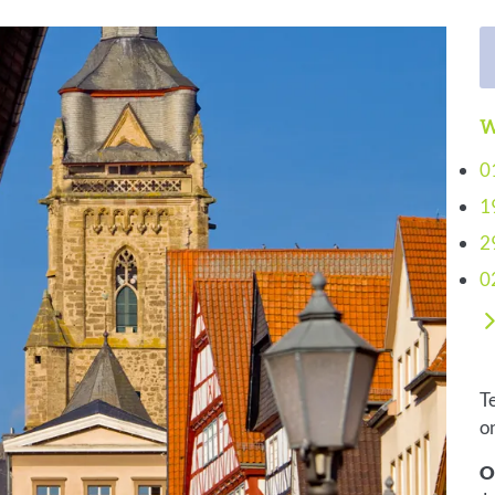
W
0
1
2
0
T
o
O