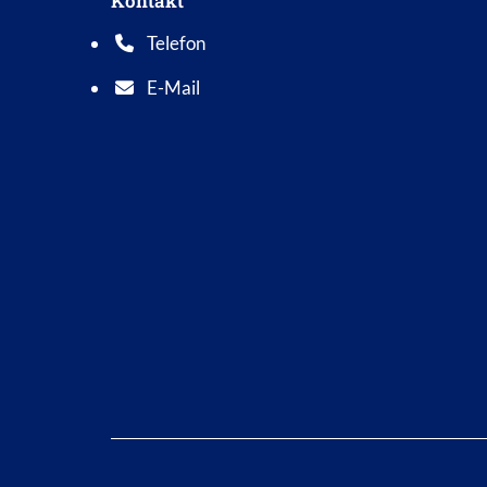
Kontakt
Telefon
Telefonnummer: 0 5 6 2 1 7 0 1 0
E-Mail
E-Mail Adresse: info@bad-wildungen.de