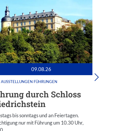
09.08.26
AUSSTELLUNGEN
FÜHRUNGEN
FÜHRUNG
hrung durch Schloss
Bunker
iedrichstein
15 Bunker au
wurden in der
stags bis sonntags und an Feiertagen.
geschickt…
chtigung nur mit Führung um 10.30 Uhr,
30…