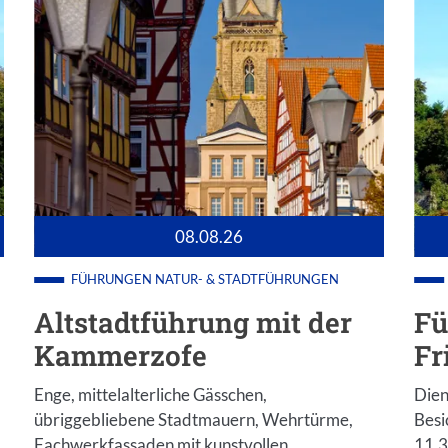
08.08.26
FÜHRUNGEN
NATUR- & STADTFÜHRUNGEN
Altstadtführung mit der
Fü
Kammerzofe
Fr
Enge, mittelalterliche Gässchen,
Dien
übriggebliebene Stadtmauern, Wehrtürme,
Besi
Fachwerkfassaden mit kunstvollen
11.