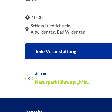
10:00
Schloss Friedrichstein,
Altwildungen, Bad Wildungen
Teile Veranstaltung:
ÄLTERE
Titel für Veranstaltung
Naturparkführung: „Mit wilden Kräutern durch das Jahr“