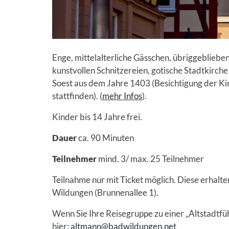
Enge, mittelalterliche Gässchen, übriggeblie
kunstvollen Schnitzereien, gotische Stadtkirc
Soest aus dem Jahre 1403 (Besichtigung der Kir
stattfinden). (
mehr Infos
).
Kinder bis 14 Jahre frei.
Dauer
ca. 90 Minuten
Teilnehmer
mind. 3/ max. 25 Teilnehmer
Teilnahme nur mit Ticket möglich. Diese erhalten
Wildungen (Brunnenallee 1).
Wenn Sie Ihre Reisegruppe zu einer „Altstadtfü
hier:
altmann@badwildungen.net