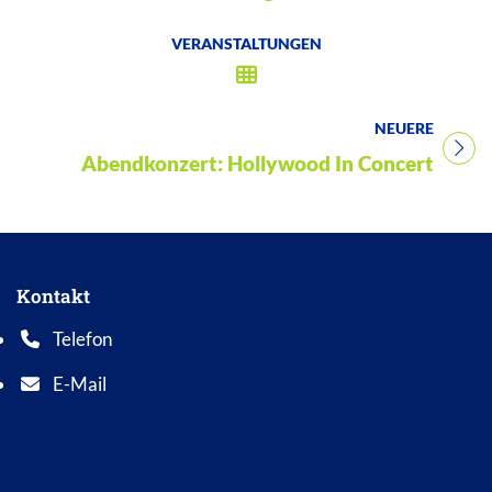
VERANSTALTUNGEN
NEUERE
Titel für Veranstaltung
Abendkonzert: Hollywood In Concert
Kontakt
Telefon
Telefonnummer: 0 5 6 2 1 7 0 1 0
E-Mail
E-Mail Adresse: info@bad-wildungen.de