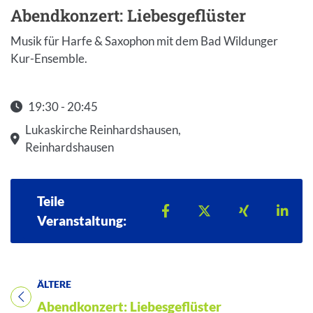
Abendkonzert: Liebesgeflüster
Musik für Harfe & Saxophon mit dem Bad Wildunger
Kur-Ensemble.
19:30 - 20:45
Startzeit: 19:30
Lukaskirche Reinhardshausen,
Reinhardshausen
Teile
Teilen auf Facebook
Teilen auf X
Teilen auf 
Teil
Veranstaltung:
ÄLTERE
Titel für Veranstaltung
Abendkonzert: Liebesgeflüster