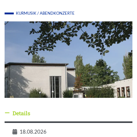
KURMUSIK / ABENDKONZERTE
Details
Details ausblenden
18.08.2026
Datum