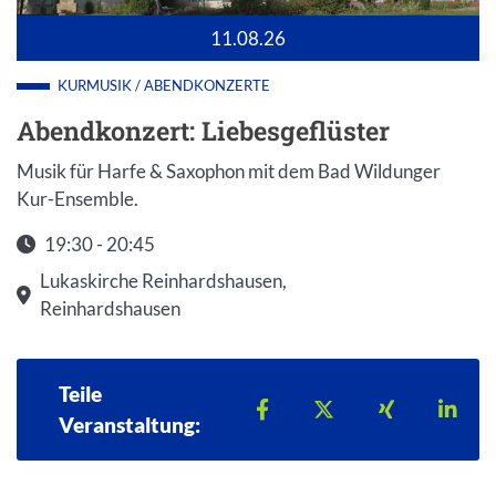
11.08.26
KURMUSIK / ABENDKONZERTE
Abendkonzert: Liebesgeflüster
Musik für Harfe & Saxophon mit dem Bad Wildunger
Kur-Ensemble.
19:30 - 20:45
Startzeit: 19:30
Lukaskirche Reinhardshausen,
Reinhardshausen
Teile
Teilen auf Facebook
Teilen auf X
Teilen auf 
Teil
Veranstaltung: