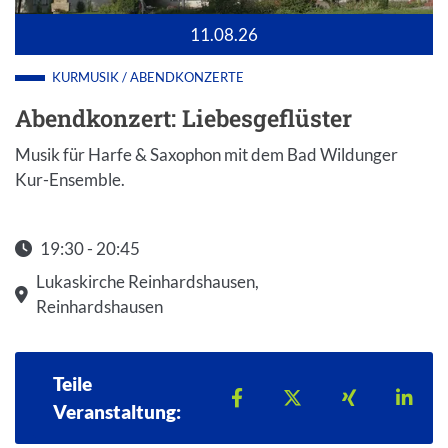
11.08.26
KURMUSIK / ABENDKONZERTE
Abendkonzert: Liebesgeflüster
Musik für Harfe & Saxophon mit dem Bad Wildunger
Kur-Ensemble.
19:30 - 20:45
Startzeit: 19:30
Lukaskirche Reinhardshausen,
Reinhardshausen
Teile
Teilen auf Facebook
Teilen auf X
Teilen auf 
Teil
Veranstaltung: